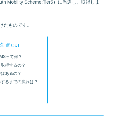
obility Scheme:Tier5）に当選し、取得しま
けたものです。
次
MSって何？
て取得するの？
件はあるの？
得するまでの流れは？